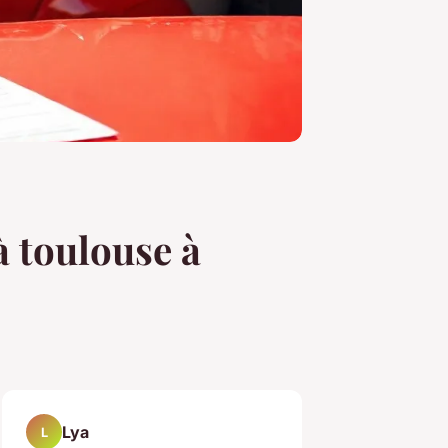
 à toulouse à
Lya
L