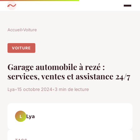
Accueil
›
Voiture
VOITURE
Garage automobile à rezé :
services, ventes et assistance 24/7
Lya
•
15 octobre 2024
•
3 min de lecture
Lya
L