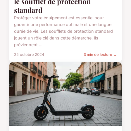
le soufflet de protection
standard
Protéger votre équipement est essentiel pour
garantir une performance optimale et une longue
durée de vie. Les soufflets de protection standard
jouent un rôle clé dans cette démarche. Ils
préviennent ...
25 octobre 2024
3 min de lecture →