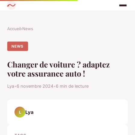
Accueil
›
News
NEWS
Changer de voiture ? adaptez
votre assurance auto !
Lya
•
6 novembre 2024
•
6 min de lecture
Lya
L