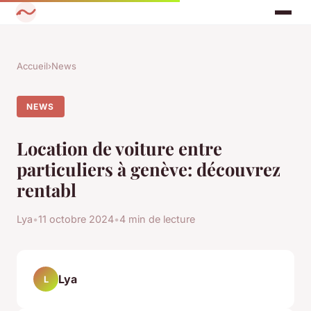
Accueil
›
News
NEWS
Location de voiture entre
particuliers à genève: découvrez
rentabl
Lya
•
11 octobre 2024
•
4 min de lecture
Lya
L